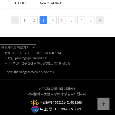
Hit 6880
Date 2024-04-11
1
2
4
5
6
7
8
3
전화 : 051-638-7211~3
팩스: 051-638-7214
이메일 : psnamgu@hanmail.net
주소 : 부산시 남구 신선로 406, 동명빌딩 201호(용당동)
Copyright All right reserved Autoclass
남구지역자활센터 계좌번호
여러분의 따뜻한 사랑에 항상 감사드립니다.
국민은행 : 562101-01-519266
부산은행 : 101-2026-6657-02